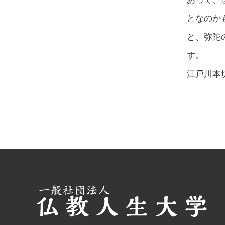
となのか
と、弥陀
す。
江戸川本