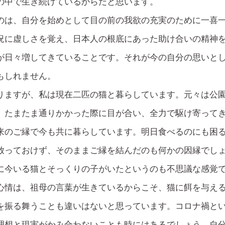
の中で生き続けているからだと思います。
のは、自分を始めとして目の前の我欲の充実のために一喜
況に虚しさを覚え、日本人の根底にあった助け合いの精神
が日々増してきていることです。それが今の自分の思いと
もしれません。
りますが、私は現在二匹の猫と暮らしています。元々は公
、たまたま通りかかった際に目が合い、全力で駆け寄って
来のご縁で今も共に暮らしています。明日食べるのにも困
放っておけず、そのままご縁を結んだのも何かの因縁でし
に今いる猫とそっくりの子がいたというのも不思議な感覚
心情は、祖母の言葉が生きているからこそ、猫に餌を与え
を振る舞うことも違いはないと思っています。コロナ禍と
理想と現実がかみ合わないことも時にはあるでしょう。自