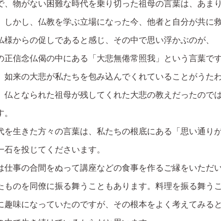
で、物がない困難な時代を乗り切った祖母の言葉は、あま
。しかし、仏教を学ぶ立場になった今、他者と自分が共に
仏様からの促しであると感じ、その中で思い浮かぶのが、
の正信念仏偈の中にある「大悲無倦常照我」という言葉で
、如来の大悲が私たちを包み込んでくれていることがうた
、仏となられた祖母が残してくれた大悲の教えだったので
す。
代を生きた方々の言葉は、私たちの根底にある「思い通り
一石を投じてくださいます。
は仕事の合間をぬって講座などの食事を作るご縁をいただ
たものを同僚に振る舞うこともあります。料理を振る舞う
に趣味になっていたのですが、その根本をよく考えてみる