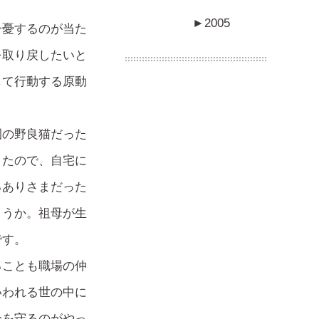
►
2005
一憂するのが当た
を取り戻したいと
して行動する原動
園の野良猫だった
きたので、自宅に
るありさまだった
ょうか。祖母が生
です。
ることも職場の仲
いわれる世の中に
分を守るのがやっ