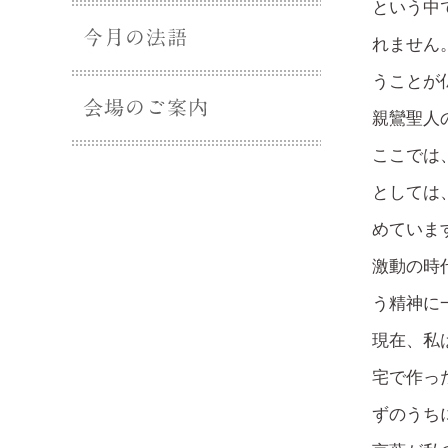
という中
れません
うことが
親鸞聖人
ここでは
としては
めていま
激動の時
う精神に
現在、私
宅で作っ
ずのうち