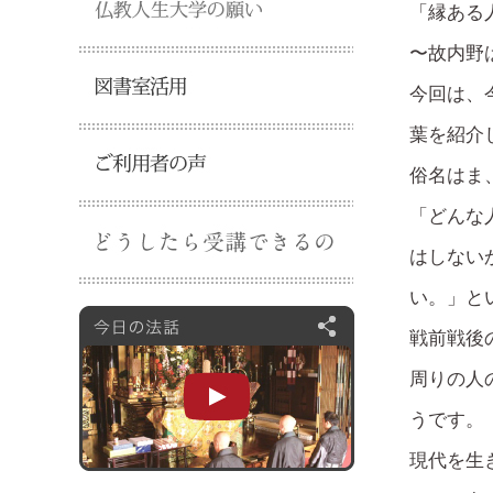
「縁ある
〜故内野
今回は、
葉を紹介
俗名はま
「どんな
はしない
い。」と
戦前戦後
周りの人
うです。
現代を生