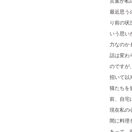
言葉が私
最近思う
り前の状
いう思い
力なのか
話は変わ
のですが
招いて以
猫たちを
前、自宅
現在私の
間に料理
あって、