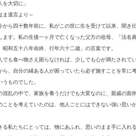
人を大切に」
はま遺言より～
今から四十数年前に、私がこの世に生を受けて以来、聞き
します。私の生後一ヶ月で亡くなった父方の祖母、「法名
、昭和五十八年命終、行年六十二歳」の言葉です。
人でも食べ物さえ困らなければ、少しでも心が満たされて
から、自分の縁ある人が困っていたら必ず施すことを常に
いうものでした。
の混乱の中で、家族を養うだけでも大変なのに、親戚の面
のことを考えていたのは、他人ごとにはできない強い思い
きる私たちにとっては、物にあふれ、思いのまま手に入れ