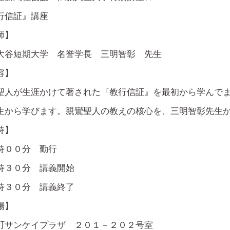
行信証』講座
師】
大谷短期大学 名誉学長 三明智彰 先生
容】
聖人が生涯かけて著された『教行信証』を最初から学んで
生から学びます。親鸞聖人の教えの核心を、三明智彰先生
時】
時００分 勤行
時３０分 講義開始
時３０分 講義終了
場】
町サンケイプラザ ２０１－２０２号室