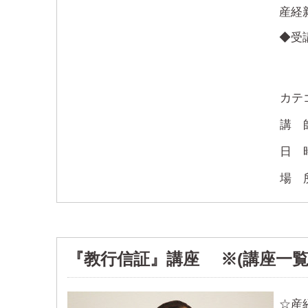
産経
◆受
カテ
講
日
場
『教行信証』講座 ※(講座一覧で
☆産