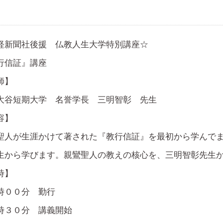
経新聞社後援 仏教人生大学特別講座☆
行信証』講座
師】
大谷短期大学 名誉学長 三明智彰 先生
容】
聖人が生涯かけて著された『教行信証』を最初から学んで
生から学びます。親鸞聖人の教えの核心を、三明智彰先生
時】
時００分 勤行
時３０分 講義開始