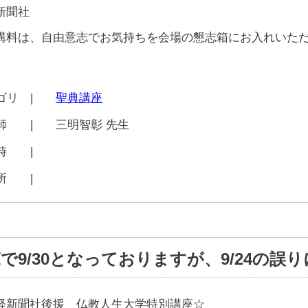
新聞社
講料は、自由意志でお気持ちを会場の懇志箱にお入れいた
ゴリ |
聖典講座
 師 |
三明智彰 先生
 時 |
 所 |
9/30となっておりますが、9/24の誤り
経新聞社後援 仏教人生大学特別講座☆