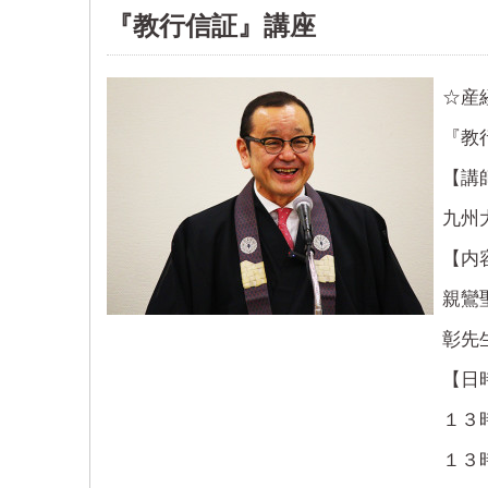
『教行信証』講座
☆産
『教
【講
九州
【内
親鸞
彰先
【日
１３
１３