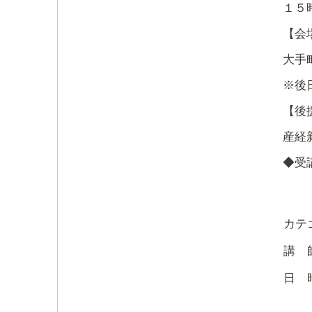
１５
【会
大手
※後
【後
産経
◆受
カテ
講
日