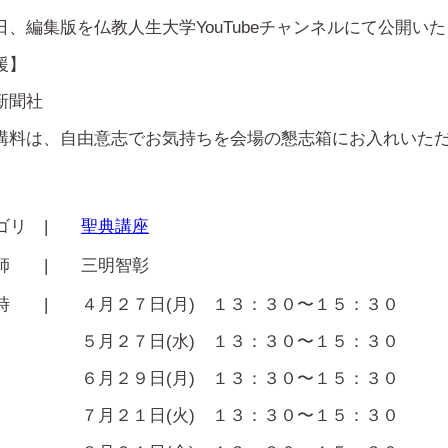
日、編集版を仏教人生大学YouTubeチャンネルにて公開い
援】
新聞社
講料は、自由意志でお気持ちを会場の懇志箱にお入れいた
ゴリ |
聖典講座
 師 |
三明智彰
 時 |
４月２７日(月) １３：３０〜１５：３０
５月２７日(水) １３：３０〜１５：３０
６月２９日(月) １３：３０〜１５：３０
７月２１日(火) １３：３０〜１５：３０