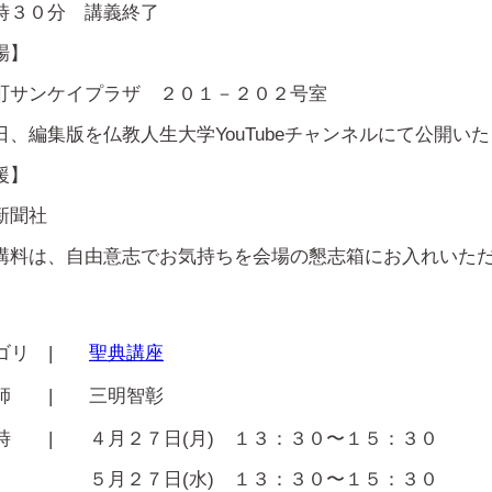
時３０分 講義終了
場】
町サンケイプラザ ２０１－２０２号室
日、編集版を仏教人生大学YouTubeチャンネルにて公開い
援】
新聞社
講料は、自由意志でお気持ちを会場の懇志箱にお入れいた
ゴリ |
聖典講座
 師 |
三明智彰
 時 |
４月２７日(月) １３：３０〜１５：３０
５月２７日(水) １３：３０〜１５：３０