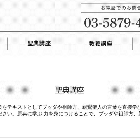
典をテキストとしてブッダや祖師方、親鸞聖人の言葉を直接学
ださい。原典に学ぶ 力を身につけることで、ブッダや祖師方、