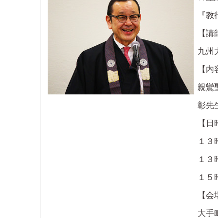
『教
【講
九州
【内
親鸞
彰先
【日
１３
１３
１５
【会
大手