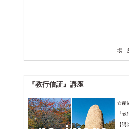
場
『教行信証』講座
☆産
『教
【講