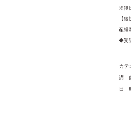
※後
【後
産経
◆受
カテ
講
日