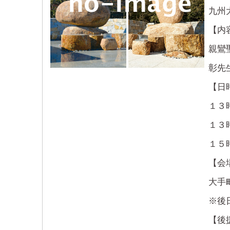
九州
【内
親鸞
彰先
【日
１３
１３
１５
【会
大手
※後
【後