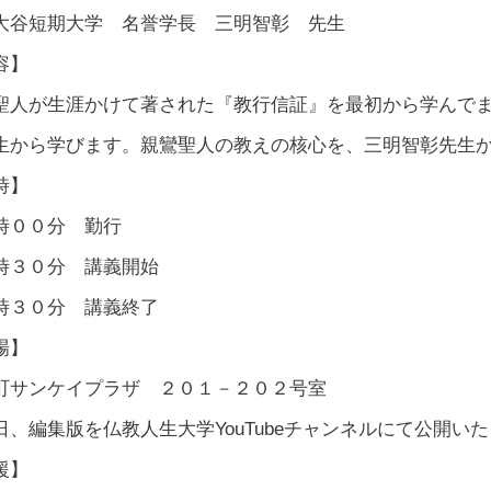
大谷短期大学 名誉学長 三明智彰 先生
容】
聖人が生涯かけて著された『教行信証』を最初から学んで
生から学びます。親鸞聖人の教えの核心を、三明智彰先生
時】
時００分 勤行
時３０分 講義開始
時３０分 講義終了
場】
町サンケイプラザ ２０１－２０２号室
日、編集版を仏教人生大学YouTubeチャンネルにて公開い
援】