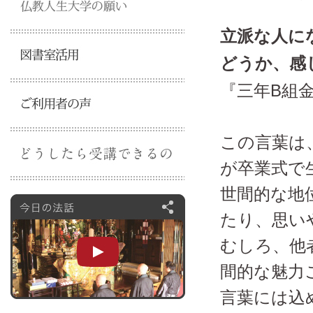
立派な人に
どうか、感
『三年B組
この言葉は
が卒業式で
世間的な地
たり、思い
むしろ、他
間的な魅力
言葉には込